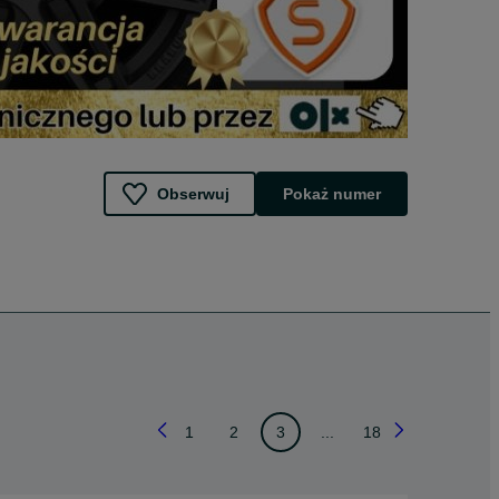
Obserwuj
Pokaż numer
1
2
3
...
18