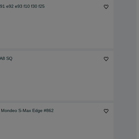
1 e92 e93 f10 f30 f25
8 A8 SQ
a Mondeo S-Max Edge #862