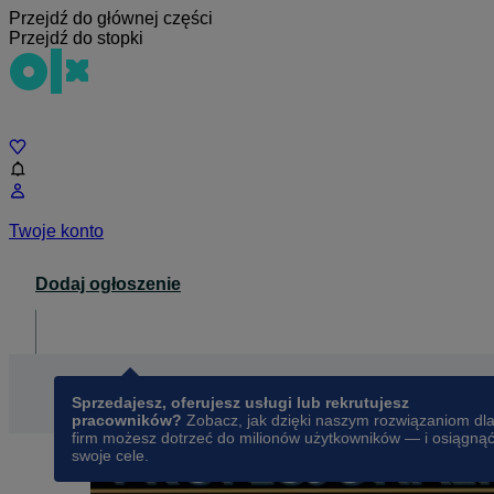
Przejdź do głównej części
Przejdź do stopki
Czat
Twoje konto
Dodaj ogłoszenie
Dla biznesu
opens in a new tab
Sprzedajesz, oferujesz usługi lub rekrutujesz
pracowników?
Zobacz, jak dzięki naszym rozwiązaniom dl
firm możesz dotrzeć do milionów użytkowników — i osiągną
swoje cele.