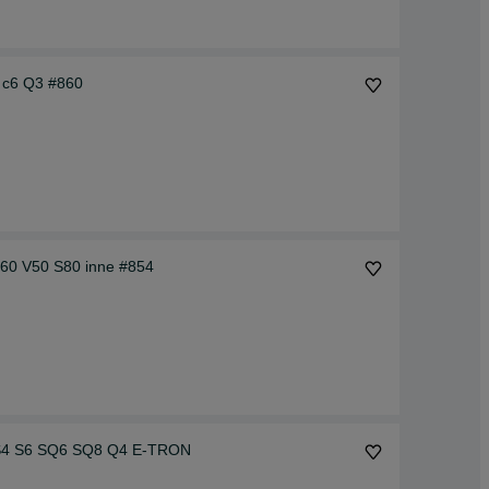
5 c6 Q3 #860
60 V50 S80 inne #854
8 S4 S6 SQ6 SQ8 Q4 E-TRON