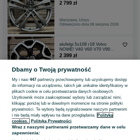
Q2 Q3
2 799 zł
Warszawa, Ursus
Odświeżono dnia 06 sierpnia 2026
alufelgi 5x108 r18 Volvo
NOWE! V40 V60 V70 V90
XC60 S60 V50 S80
2 399 zł
Dbamy o Twoją prywatność
Warszawa, Ursus
Odświeżono dnia 06 sierpnia 2026
My i nasi
447
partnerzy przechowujemy lub uzyskujemy dostęp
do informacji na urządzeniu, takich jak unikalne identyfikatory w
plikach cookie w celu przetwarzania danych osobowych.
alufelgi 5x112 r17 NOWE!
Użytkownik może zaakceptować wybory lub zarządzać nimi,
ORYG BMW G11 G11N G12
klikając poniżej lub w dowolnym momencie na stronie polityki
G12N G30 G31 G32
1 349 zł
prywatności. Te wybory będą sygnalizowane naszym partnerom
i nie będą miały wpływu na dane przeglądania.
Polityka
cookies,
Polityka Prywatności
Warszawa, Ursus
Wraz z naszymi partnerami przetwarzamy dane w celu
Odświeżono dnia 06 sierpnia 2026
zapewnienia: