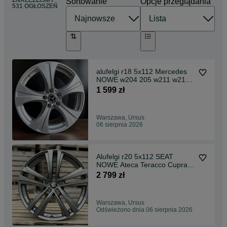
ZNALEŹLIŚMY
Sortowanie
Opcje przeglądania
531 OGŁOSZEŃ
alufelgi r18 5x112 Mercedes
NOWE w204 205 w211 w212
w213 w221 222 GLC
1 599 zł
Warszawa, Ursus
06 sierpnia 2026
Alufelgi r20 5x112 SEAT
NOWE Ateca Teracco Cupra
Leon Altea Alhamb
2 799 zł
Warszawa, Ursus
Odświeżono dnia 06 sierpnia 2026