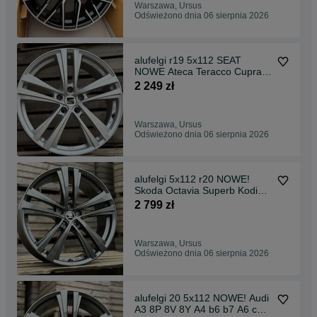
Warszawa, Ursus
Odświeżono dnia 06 sierpnia 2026
alufelgi r19 5x112 SEAT
NOWE Ateca Teracco Cupra
Leon Altea Alhamb
2 249 zł
Warszawa, Ursus
Odświeżono dnia 06 sierpnia 2026
alufelgi 5x112 r20 NOWE!
Skoda Octavia Superb Kodiaq
Karoq itd
2 799 zł
Warszawa, Ursus
Odświeżono dnia 06 sierpnia 2026
alufelgi 20 5x112 NOWE! Audi
A3 8P 8V 8Y A4 b6 b7 A6 c6