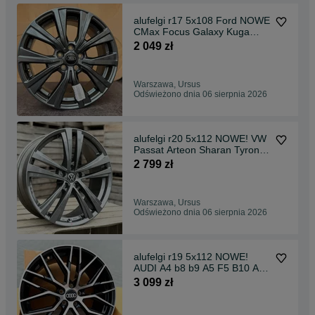
alufelgi r17 5x108 Ford NOWE
CMax Focus Galaxy Kuga
Mondeo S-Max Puma
2 049 zł
Warszawa, Ursus
Odświeżono dnia 06 sierpnia 2026
alufelgi r20 5x112 NOWE! VW
Passat Arteon Sharan Tyron
Tiguan
2 799 zł
Warszawa, Ursus
Odświeżono dnia 06 sierpnia 2026
alufelgi r19 5x112 NOWE!
AUDI A4 b8 b9 A5 F5 B10 A6
S5 a6 c8 Q5 FY GU
3 099 zł