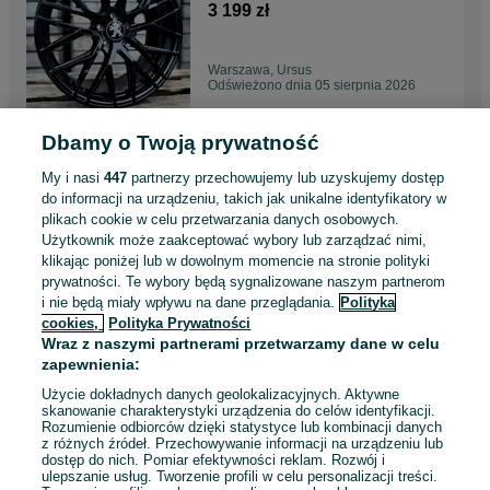
5008. 607 GT Line
3 199 zł
Warszawa, Ursus
Odświeżono dnia 05 sierpnia 2026
Dbamy o Twoją prywatność
alufelgi r18 5x108 Citroen
NOWE! DS3 DS4 DS5 DS7 C4
My i nasi
447
partnerzy przechowujemy lub uzyskujemy dostęp
5 C6 Aircross
2 599 zł
do informacji na urządzeniu, takich jak unikalne identyfikatory w
plikach cookie w celu przetwarzania danych osobowych.
Użytkownik może zaakceptować wybory lub zarządzać nimi,
Warszawa, Ursus
klikając poniżej lub w dowolnym momencie na stronie polityki
Odświeżono dnia 05 sierpnia 2026
prywatności. Te wybory będą sygnalizowane naszym partnerom
i nie będą miały wpływu na dane przeglądania.
Polityka
cookies,
Polityka Prywatności
alufelgi r18 5x112 VW ORYG
Wraz z naszymi partnerami przetwarzamy dane w celu
Phaeton Passat Tiguan
zapewnienia:
Sharan T-roc Touran
1 499 zł
Użycie dokładnych danych geolokalizacyjnych. Aktywne
skanowanie charakterystyki urządzenia do celów identyfikacji.
Rozumienie odbiorców dzięki statystyce lub kombinacji danych
Warszawa, Ursus
z różnych źródeł. Przechowywanie informacji na urządzeniu lub
Odświeżono dnia 05 sierpnia 2026
dostęp do nich. Pomiar efektywności reklam. Rozwój i
ulepszanie usług. Tworzenie profili w celu personalizacji treści.