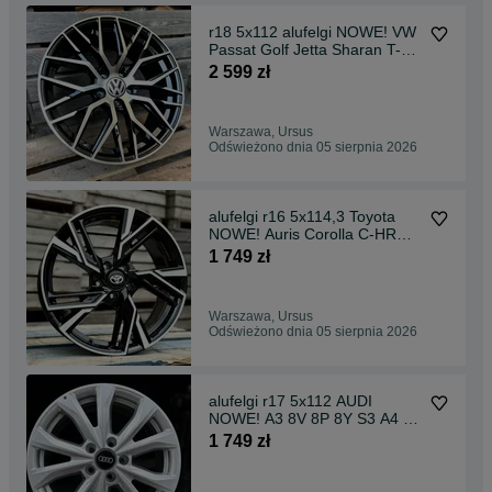
r18 5x112 alufelgi NOWE! VW
Passat Golf Jetta Sharan T-
roc Touran Cadd
2 599 zł
Warszawa, Ursus
Odświeżono dnia 05 sierpnia 2026
alufelgi r16 5x114,3 Toyota
NOWE! Auris Corolla C-HR
Avensis Ver Camry
1 749 zł
Warszawa, Ursus
Odświeżono dnia 05 sierpnia 2026
alufelgi r17 5x112 AUDI
NOWE! A3 8V 8P 8Y S3 A4 b5
b6 b7 Q3
1 749 zł