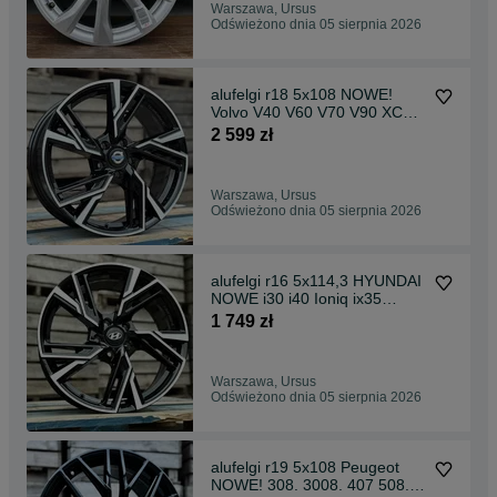
Warszawa, Ursus
Odświeżono dnia 05 sierpnia 2026
alufelgi r18 5x108 NOWE!
Volvo V40 V60 V70 V90 XC60
S60 V50 S80
2 599 zł
Warszawa, Ursus
Odświeżono dnia 05 sierpnia 2026
alufelgi r16 5x114,3 HYUNDAI
NOWE i30 i40 Ioniq ix35
Elantra Kona
1 749 zł
Warszawa, Ursus
Odświeżono dnia 05 sierpnia 2026
alufelgi r19 5x108 Peugeot
NOWE! 308. 3008. 407 508.