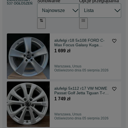
ZNALEŹLIŚMY
Sortowanie
Opcje przeglądania
537 OGŁOSZEŃ
alufelgi r18 5x108 FORD C-
Max Focus Galaxy Kuga
Mondeo S-Max Edge #864
1 699 zł
Warszawa, Ursus
Odświeżono dnia 05 sierpnia 2026
alufelgi 5x112 r17 VW NOWE
Passat Golf Jetta Tiguan T-roc
Touran Caddy
1 749 zł
Warszawa, Ursus
Odświeżono dnia 05 sierpnia 2026