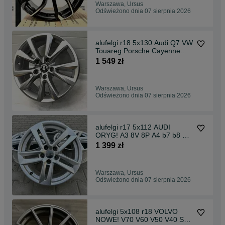
Warszawa, Ursus
Odświeżono dnia 07 sierpnia 2026
alufelgi r18 5x130 Audi Q7 VW
Touareg Porsche Cayenne
Macan
1 549 zł
Warszawa, Ursus
Odświeżono dnia 07 sierpnia 2026
alufelgi r17 5x112 AUDI
ORYG! A3 8V 8P A4 b7 b8 b9
A6 c5 c6 c7 c8 Q3 5
1 399 zł
Warszawa, Ursus
Odświeżono dnia 07 sierpnia 2026
alufelgi 5x108 r18 VOLVO
NOWE! V70 V60 V50 V40 S40