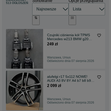
ZNALEŹLIŚMY
Sortowanie
Opcje przeglądania
513 OGŁOSZEŃ
Czujniki ciśnienia kół TPMS
Mercedes w213 BMW g20
g30 g11 g01 g02
249 zł
Warszawa, Ursus
Odświeżono dnia 07 sierpnia 2026
alufelgi r17 5x112 NOWE!
AUDI A3 8V 8Y A4 b7 b8 b9
A6 c5 c6 c7 c8 Q5
2 099 zł
Warszawa, Ursus
Odświeżono dnia 07 sierpnia 2026