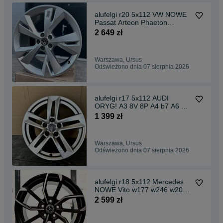
alufelgi r20 5x112 VW NOWE
Passat Arteon Phaeton
Touareg
2 649 zł
Warszawa, Ursus
Odświeżono dnia 07 sierpnia 2026
alufelgi r17 5x112 AUDI
ORYG! A3 8V 8P A4 b7 A6 c5
c6 Q2 Q3
1 399 zł
Warszawa, Ursus
Odświeżono dnia 07 sierpnia 2026
alufelgi r18 5x112 Mercedes
NOWE Vito w177 w246 w204
w205 c117 219 CLA
2 599 zł