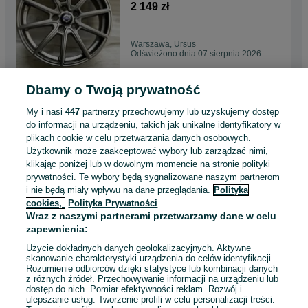
S60 S80 i inne
2 149 zł
Warszawa, Ursus
Odświeżono dnia 07 sierpnia 2026
Dbamy o Twoją prywatność
alufelgi r18 5x108 NOWE!
VOLVO V40 V60 V70 V90
My i nasi
447
partnerzy przechowujemy lub uzyskujemy dostęp
XC60 S60 V50 S80
2 149 zł
do informacji na urządzeniu, takich jak unikalne identyfikatory w
plikach cookie w celu przetwarzania danych osobowych.
Użytkownik może zaakceptować wybory lub zarządzać nimi,
Warszawa, Ursus
klikając poniżej lub w dowolnym momencie na stronie polityki
Odświeżono dnia 07 sierpnia 2026
prywatności. Te wybory będą sygnalizowane naszym partnerom
i nie będą miały wpływu na dane przeglądania.
Polityka
cookies,
Polityka Prywatności
alufelgi r19 5x108 Citroen
Wraz z naszymi partnerami przetwarzamy dane w celu
NOWE! DS3 DS4 DS5 DS7 C4
zapewnienia:
5 C6 Aircross
3 199 zł
Użycie dokładnych danych geolokalizacyjnych. Aktywne
skanowanie charakterystyki urządzenia do celów identyfikacji.
Rozumienie odbiorców dzięki statystyce lub kombinacji danych
Warszawa, Ursus
z różnych źródeł. Przechowywanie informacji na urządzeniu lub
Odświeżono dnia 07 sierpnia 2026
dostęp do nich. Pomiar efektywności reklam. Rozwój i
ulepszanie usług. Tworzenie profili w celu personalizacji treści.